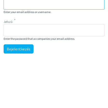
Enter your email address or username.
Jelszó
Enter the password that accompanies your email address.