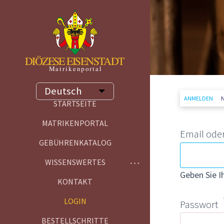
Direkt zum Inhal
Deutsch
Weitere Aktionen auflisten
Primä
(AKT
ANMELDEN
STARTSEITE
Toggle menu
MATRIKENPORTAL
Email ode
GEBÜHRENKATALOG
WISSENSWERTES
Geben Sie I
KONTAKT
LOGIN
Passwort
BESTELLSCHRITTE