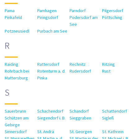
Pama
Pamhagen
Parndorf
Pilgersdorf
Pinkafeld
Piringsdorf
Podersdorf am
Pöttsching
See
Potzneusiedl
Purbach am See
R
Raiding
Rattersdorf
Rechnitz
Ritzing
Rohrbach bei
Rotenturm a. d.
Rudersdorf
Rust
Mattersburg
Pinka
S
Sauerbrunn
Schachendorf
Schandorf
Schattendorf
Schützen am
Siegendorf i. B.
Sieggraben
Sigleß
Gebirge
Sinnersdorf
St. Andrä
St. Georgen
St. Kathrein
St. Margarethen
St. Martin a. d.
St. Martin in der
St. Michael i. B.