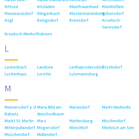
Kittsee
Kitzladen
Kleinfrauenhaid
Kleinhöflein
Kleinwarasdorf
Klingenbach
Klostermarienberg
Kobersdorf
Kogl
Königsdorf
Krensdorf
Kroatisch-
Geresdorf
Kroatisch-Minihof
Kukmirn
L
Lackenbach
Landsee
Leithaprodersdorf
Litzelsdorf
Lockenhaus
Loretto
Lutzmannsburg
M
Mannersdorf a. d.
Maria Bild am
Mariasdorf
Markt Neuhodis
Rabnitz
Weichselbaum
Markt St. Martin
Marz
Mattersburg
Mischendorf
Mitterpullendorf
Mogersdorf
Mönchhof
Mörbisch am See
Moschendorf
Müllendorf