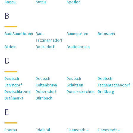
Andau
Antau
Apetlon
B
Bad-Sauerbrunn
Bad-
Baumgarten
Bernstein
Tatzmannsdorf
Bildein
Bocksdorf
Breitenbrunn
D
Deutsch
Deutsch
Deutsch
Deutsch
Jahrndorf
Kaltenbrunn
Schützen
Tschantschendorf
Deutschkreutz
Dobersdorf
Donnerskirchen
Draßburg
Draßmarkt
Dürnbach
E
Eberau
Edelstal
Eisenstadt –
Eisenstadt –