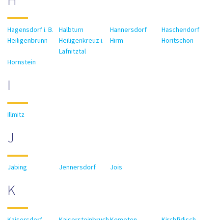
Hagensdorf i. B.
Halbturn
Hannersdorf
Haschendorf
Heiligenbrunn
Heiligenkreuz i.
Hirm
Horitschon
Lafnitztal
Hornstein
I
Illmitz
J
Jabing
Jennersdorf
Jois
K
Kaisersdorf
Kaisersteinbruch
Kemeten
Kirchfidisch