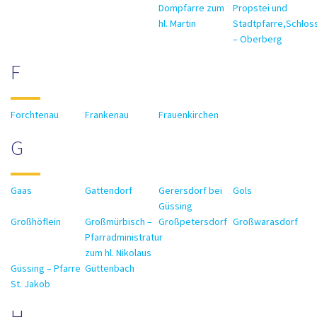
Dompfarre zum
Propstei und
hl. Martin
Stadtpfarre,Schlos
– Oberberg
F
Forchtenau
Frankenau
Frauenkirchen
G
Gaas
Gattendorf
Gerersdorf bei
Gols
Güssing
Großhöflein
Großmürbisch –
Großpetersdorf
Großwarasdorf
Pfarradministratur
zum hl. Nikolaus
Güssing – Pfarre
Güttenbach
St. Jakob
H