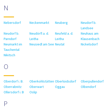
N
Nebersdorf
Neckenmarkt
Neuberg
Neudorf b.
Landsee
Neudorf b.
Neudörfl a. d.
Neufeld a. d.
Neuhaus am
Parndorf
Leitha
Leitha
Klausenbach
Neumarkt im
Neusiedl am See
Neutal
Nickelsdorf
Tauchental
Nikitsch
O
Oberdorf i. B.
Oberkohlstätten
Oberloidsdorf
Oberpullendorf
Oberrabnitz
Oberwart
Oggau
Olbendorf
Ollersdorf i. B
Oslip
P