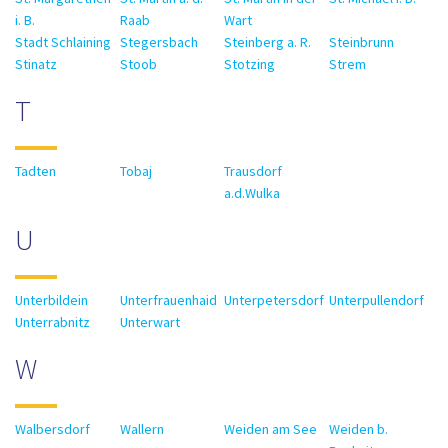
i. B.
Raab
Wart
Stadt Schlaining
Stegersbach
Steinberg a. R.
Steinbrunn
Stinatz
Stoob
Stotzing
Strem
T
Tadten
Tobaj
Trausdorf
a.d.Wulka
U
Unterbildein
Unterfrauenhaid
Unterpetersdorf
Unterpullendorf
Unterrabnitz
Unterwart
W
Walbersdorf
Wallern
Weiden am See
Weiden b.